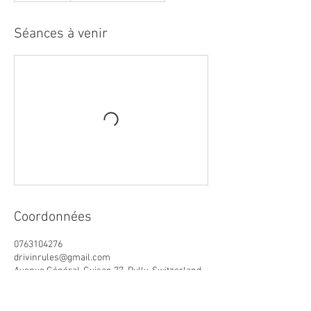
Séances à venir
Coordonnées
0763104276
drivinrules@gmail.com
Avenue Général-Guisan 77, Pully, Switzerland