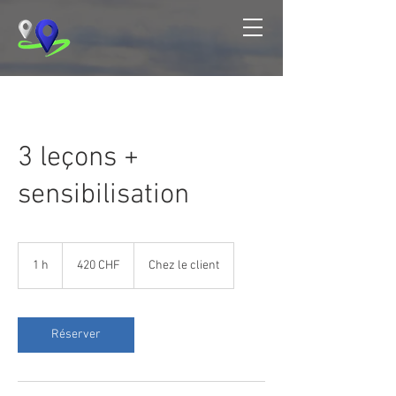
3 leçons +
sensibilisation
420
francs
1 h
1
420 CHF
Chez le client
suisses
Réserver