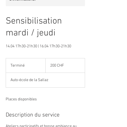
Sensibilisation
mardi / jeudi
14.04 17h30-21h30 | 16.04 17h30-21h30
200
francs
Terminé
T
200 CHF
suisses
e
r
Auto-école de la Sallaz
m
i
n
é
Places disponibles
Description du service
Ateliers participatifs et bonne ambiance au