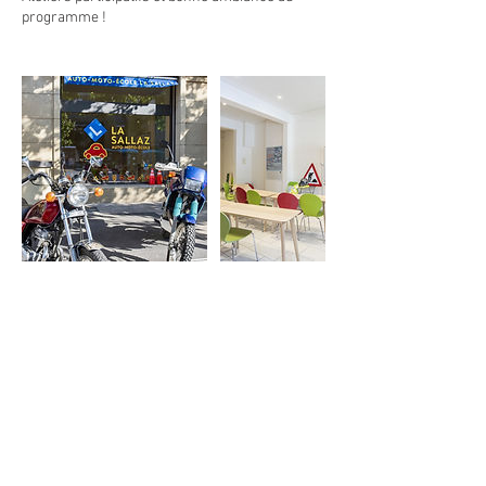
programme !
Coordonnées
Place de la Sallaz 10, Lausanne, Switzerland
0763104276
drivinrules@gmail.com